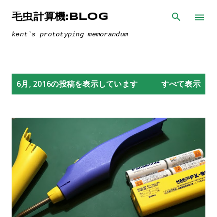
スキップしてメイン コンテンツに移動
毛虫計算機:BLOG
kent`s prototyping memorandum
投
6月, 2016の投稿を表示しています
すべて表示
稿