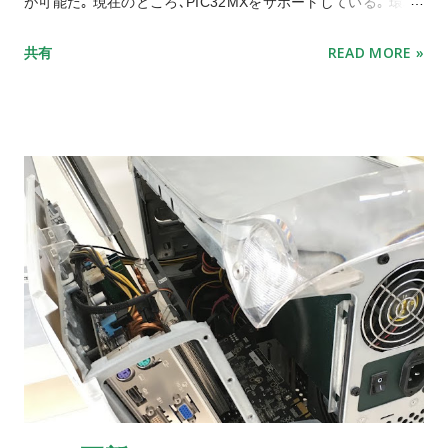
が可能だ｡ 現在のところ､PIC32MXをサポートしている｡ 環境
構築については､Ubuntu上でプロジェクトファイルをビルドす
共有
READ MORE »
ることができる｡ カーネルはPIC32MXに焼くHEXファイルと
なる｡ ボードが幾つか登録されていて､使うボードに応じて基
本的なコンフィグを設定する｡ あと､SDカード用のイメージが
ある｡ SDカードにはファイルシステムが入る｡ 自作ボードで
はLEDやSDカードのピン配置が異なるので､記法に従って､
MAX32のカーネルコンフィグを修正してビルドしてみた｡ カ
ーネルは､ボードのブートローダーを利用して焼くことができ
る｡ Windows上だと､コマンドラインから付属するpic32prog
で書き込むことになる｡ オプションによってはブートローダー
を経由せず､PICKIT2などを使って直接焼くことも可能だった｡
ログイン画面 電源投入から数秒間待つと､ブートメッセージの
あとで､おなじみのログイン画面が出て来る｡ UNIXなので､Cコ
ンパイラまで搭載している｡ 実際にDhrystoneのベンチマーク
もサンプルに入っていて､ビルドして実行することができた｡