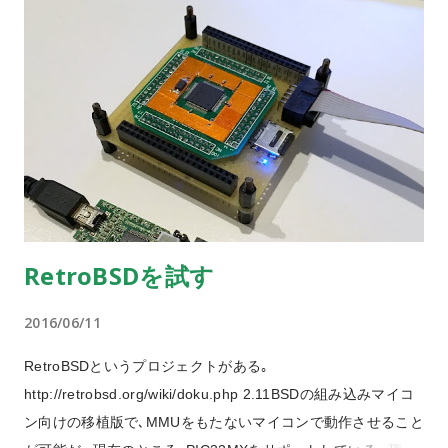
でアルカリ電池よりもW数が下がるらしい｡ 最大温度がだいぶ
変わるようだけど､基板の端子程度であれば､GNDパターンで
も半田が溶けないということはなかった｡ 公式のPDFでは､も
っと熱容量の大きな配電盤などの端子での比較が載せられて
いる｡ (特徴データというPDFを参照) なお､ニッケル水素のほ
うが放電カーブが緩やかで､長時間作業できるようだ｡ 増殖し
ている･･･ とつぜん砂漠の真ん中でハンダ付けする必要が生じ
る場合は､予備の電池とともに携行しておくと心強いかもしれ
ない｡
RetroBSDを試す
2016/06/11
RetroBSDというプロジェクトがある｡
http://retrobsd.org/wiki/doku.php 2.11BSDの組み込みマイコ
ン向けの移植版で､MMUをもたないマイコンで動作させること