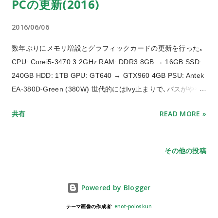
PCの更新(2016)
80MHzで Dhrystoneをビルドして実行した結果 binの中身
TCP/IPまわりは有効化してないので動作しないものもある デ
2016/06/06
バイスドライバを掘り下げるのは又の機会ということで､カー
ネルの設定で遊んでみた｡ デフォルトではPIC32MXの最大周
数年ぶりにメモリ増設とグラフィックカードの更新を行った｡
波数の80MHzで動作する｡ 30MHzに下げたカーネルをビルド
CPU: Corei5-3470 3.2GHz RAM: DDR3 8GB → 16GB SSD:
して動作させると､処理中に50mA アイドル時24mAという消
240GB HDD: 1TB GPU: GT640 → GTX960 4GB PSU: Antek
費電流になった｡ 最大周波数と比べればもちろん動作はもっ
EA-380D-Green (380W) 世代的にはIvy止まりで､バスがやや
さりしてくるけど､UNIX機としては160mW程度と､かなり省電
古くなってしまったがまだまだ快適｡ 3DCAD絡みで時々メモ
力だ｡ 最近では､LiteBSDというプロジェクトも出てきた｡
共有
READ MORE »
リが足りなくなるので､グラフィックとともに増設した｡ ケー
MMUを搭載するPIC32MZ上で､4.4BSDを実行する｡ 32MZは
スはCore2時代から使っているPowerMac(ポリタンク)筐体 下
エラッタにビビってまだ使えてないけれど､時間があったら動
が GTX960 4GB グラフィックカードと電源容量 もともと
その他の投稿
かしてみ...
mini-ITXで自作していたこともあり､その流れでACアダプタ電
源で駆動できるTDPに押さえてきたので､EA-380Dに電源を変
更してもそのままにしてきた｡ GTX960は中古品で安価になっ
Powered by Blogger
ていたものを入手｡ ただし､TDPは最大120Wで､6ピンの補助
テーマ画像の作成者:
enot-poloskun
電源コネクタが必要なクラスとなる｡ 最低400Wの電源が推奨