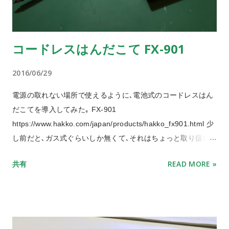
コードレスはんだこて FX-901
2016/06/29
電源の取れない場所で使えるように､電池式のコードレスはん
だこてを導入してみた｡ FX-901
https://www.hakko.com/japan/products/hakko_fx901.html 少
し前だと､ガス式ぐらいしか無くて､それはちょっと取り扱い
が難しいので躊躇していた｡ セラミックヒーター式で､単3x4
共有
READ MORE »
本で動くのでお手軽だ｡ 新品のエネループを使用して､基板の
ハンダ付けをしてみた｡ 30分ほどの作業だったが､重たいのは
別として､あまり電池式ということを意識することはなかっ
た｡ コードレスということで､ケーブルを意識しないで済むの
は新鮮かもしれない｡ ニッケル水素充電池だと､電圧が低いの