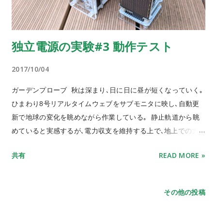
独立電源の実験#3 動作テスト
2017/10/04
ガーデンプローブ 秋は深まり､日に日に昼が短くなっていく｡
ひまわり8号リアルタイムウェブをサブモニタに映し､自動更
新で地球の変化を眺めながら作業している｡ 静止軌道から眺
めていると実感するが､電力収支を維持する上で､地上での太
陽光発電は宇宙空間よりも不安定だ｡ 秋分を過ぎ､もうじき冬
共有
READ MORE »
至に向かってまた地球の影が傾いていく様子が見えるだろう｡
地軸の傾きと気象により地上の日射量は大幅に変動し､ 昼と夜
のサイクルは12時間前後と長い｡ 今年は曇ってばかりだっ
その他の投稿
た･･･｡ 地上での平均的な発電量は､地球の公転軌道上の1割ち
ょっとまで落ちてしまう｡ もうちょっと太陽系視点で見てみ