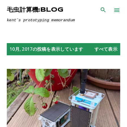
スキップしてメイン コンテンツに移動
毛虫計算機:BLOG
kent`s prototyping memorandum
投
10月, 2017の投稿を表示しています
すべて表示
稿