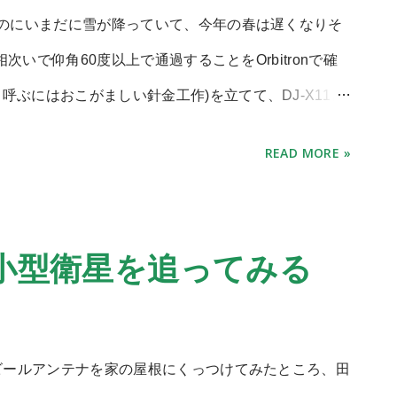
)を押し付けて進んでいるが、これもソリのようにしな
なのにいまだに雪が降っていて、今年の春は遅くなりそ
して踏み固めるには自重が少なすぎる。 車輪はやは
相次いで仰角60度以上で通過することをOrbitronで確
たないけど。地べたを這いずり回る手段としてはかな
呼ぶにはおこがましい針金工作)を立てて、DJ-X11と
サーボモーターは結構電気を食う、関節の数だけコス
APTを使用。 (犬はジャーマンシェパードですが別な犬
READ MORE »
いそれと手が出ない…。 おまけ 前足による激しい攻
作った436MHz用 のものと一緒だが、さすがに大きさ
目によらず怖がりなのです。雪をものともしない脚
たと思う。簡素さを優先したためバランも無し、素子
いなあ。
った事をしているので、果たしてちゃんと取れるのだ
で小型衛星を追ってみる
、11度を超えたら急に受かりはじめ、杉林と建物がある
り出す。 秋月の800円モビールアンテナとは比べも
以上の全方位に感度がある感じ。 (この仰角はアンテ
モビールアンテナを家の屋根にくっつけてみたところ、田
いう) 画像 日本もくっきり映っているのがわか