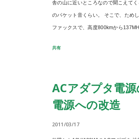
舎の山に近いところなので聞こえてく
る。 (クリックすると実寸) ちゃん
のパケット音くらい。 そこで、ためし
QFHアンテナの実験でした。 これ
ファックスで、高度800kmから13
な･･･
的簡単に雲画像を得ることができるサービ
共有
使うと自動受信が可能。 おお･･･左
しこれだけの画像が受信できたのはこ
ばかりだった。小さいモノポールアン
ACアダプタ電源
QFHアンテナ 空を駆け巡る衛星か
電源への改造
強い八木アンテナで追尾するものから
NOAAのAPT受信ではQFHアンテナ
2011/03/17
の変動に強い方式。 ならばこいつを