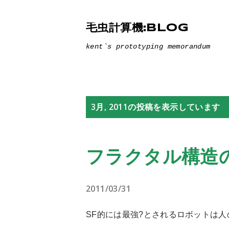
毛虫計算機:BLOG
kent`s prototyping memorandum
3月, 2011の投稿を表示しています
投
稿
フラクタル構造
2011/03/31
SF的には最強?とされるロボットは