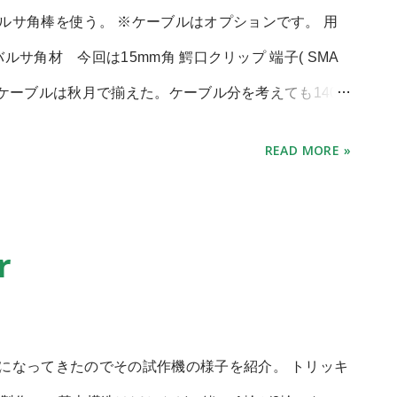
ルサ角棒を使う。 ※ケーブルはオプションです。 用
はあるということで、ACアダプタよりは容量があると見
バルサ角材 今回は15mm角 鰐口クリップ 端子( SMA
プタの代わりとして使おう。 というのが今回のテー
子とケーブルは秋月で揃えた。ケーブル分を考えても1400
した。 手元にたいした部品が無いため、ATX電源に
ことで・・・ 製作は原典に準拠。
単体で起動するために、PS_ON端子をGNDに落とすス
READ MORE »
res/cheapyagi/index.html 棒の長さが許せばもっと長い11エレと
ルの辺についている電圧切り換えスイッチ(110～
アルミに変え、鰐口クリップを噛ませる方式に変更した
線は基板上でハンダ付けして固定。110V) あとはPC用
付けがいらないので便利だし丈夫で良い方法だ。 ど
タのコネクタを12V出力につないで固定します。 ス
r
物。 アンテナ自体は素子と棒だけならたったの 60g
れます。 こいつをデスクトップにつないだところ、ち
 で無駄に重かったのだ…。 さて気になるのはこれで受
いと15分程度で原因不明のシャットダウンが入り、連
いつものようにアマチュア衛星のCWビーコンを傍受し
で Core2時代の電力管理による負荷変動に対して追
になってきたのでその試作機の様子を紹介。 トリッキ
こえてきた。 素子を縦か横に回すと偏波の効果も確