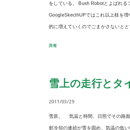
をしている。 Bush Robotとよ
GoogleSkecthUPではこれ以
的に増えていくのでごまかさないとと
能なのは、人の形をかたどるよりも、
共有
に対応できるだろう、という理由から
マニュピレータを備えていて元素変換
まりに細かい構造なのでパッと見では
雪上の走行とタ
づきたくないヤツだ。 生物でこうい
いてい海に住んでいる。 タコ、イカ
2011/03/29
るのだろう。 このロボットもネック
雪原。 気温と時間、日照でその路面
のアクチュエーターと制御機構、バッ
射冷却の連続が雪を固め、気温の低い