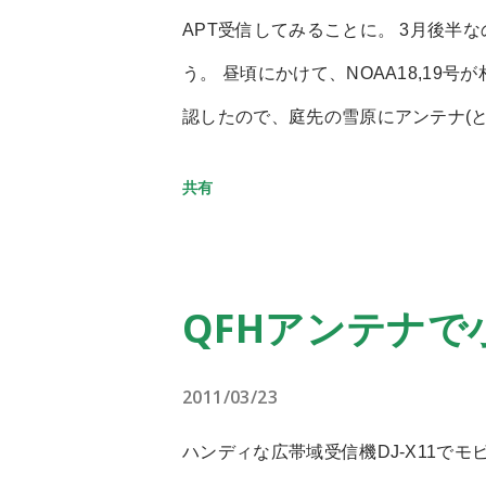
回転しないようにスタビライザ(尻尾
APT受信してみることに。 3月後半
いと雪に引っかかり行動を妨げる。そ
う。 昼頃にかけて、NOAA18,19号が
り色々と整った条件じゃないと役にた
認したので、庭先の雪原にアンテナ(と
り効率が良い。 脚も面白そうだが、
ノートPCを設置。 ソフトにはKG-
共有
トがかかる という問題があるのでお
種でも可) アンテナの基本構造は 先に
撃を受けたもののもちろん無傷。見た
からして塩ビ管などを活用すべきだっ
力。制御。やっぱり生物には敵わな
と同軸の間はクリップをつなぐ とい
QFHアンテナ
ろうか。 パス(南→北)の聞こえ方は
北側では30度くらいからノイズが混じ
2011/03/23
のにならない受信感度で、仰角10度
ハンディな広帯域受信機DJ-X11で
ナの形状を変えることで調節できると