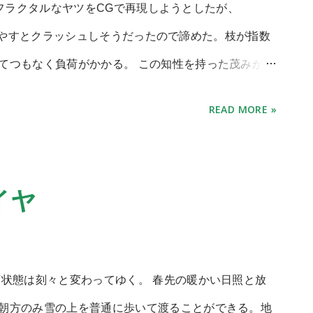
ばれるフラクタルなヤツをCGで再現しようとしたが、
上枝を増やすとクラッシュしそうだったので諦めた。枝が指数
てつもなく負荷がかかる。 この知性を持った茂みが万
マニュピレータの塊としたほうがはるかに色々な状況
READ MORE »
。 ストロスのSF的には原子レベルまで枝分かれした
を行い、周囲の物質から自己複製を行ったりする。あ
モヤモヤした球体に見える。とのこと。 …あまり近
イヤ
う構造を取るものは少ないが、無駄に腕が多い生物はた
、ウミシダ、などなど。やはり陸では重力が淘汰圧とな
としては腕の多さ。 多脚ロボットなんて目じゃない量
状態は刻々と変わってゆく。 春先の暖かい日照と放
テリが要るだろう。 もっと腕の量を減らさないと、
朝方のみ雪の上を普通に歩いて渡ることができる。地