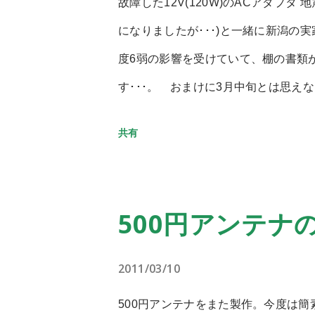
えた。 430M帯用アンテナの試作 ア
故障した12V(120W)のACアダプ
て、この サイト で寸法を計算。 組
になりましたが･･･)と一緒に新潟の
70センチ近くなる。 ということで4
度6弱の影響を受けていて、棚の書類
みた。 こちらは縦が30センチ。 
す･･･。 おまけに3月中旬とは思
子、短めの素子を組み合わせてひねり、
つ。 さて、ついでに輸送してきたデスク
共有
外に放置する予定が無いので、2mmの
アダプタが壊れて電源が入りません。
もアンテナ素子だけで構造として自立
路のようです。 ･･･困りますね。 
トルのフタを使った。底部にもう一つ
鼻をくじかれました。 家にあったPe
500円アンテナ
るようにする。 あまり深い意図は無
動したところ、とりあえずシステム自
量八木アンテナで使っていた鰐口クリッ
過去の遺産を発掘していたところ、Pen
2011/03/10
改造の跡があり、CPU用の12Vコネ
500円アンテナをまた製作。今度は簡
してもいいのだけれど･･･) 12V 1