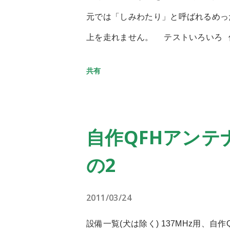
現代の技術では実現するメリットは無
元では「しみわたり」と呼ばれるめっ
としては、ロバート・L・フォワード
上を走れません。 テストいろいろ 低温
品がお薦め。 参考 http://www.livescience.c
し雪に足をとられてあまり進まない。
http://www.frc.ri.cmu.edu/~hpm/proje
共有
タイヤが消耗してきたので、新しいも
SA.S3.html
称 ・中央に溝を付けないものも混在
む。GPS座標を送信しながら放浪し
自作QFHアンテナ
生動物ではないヤツ どちらかという
の2
ぐしゃぐしゃになると、だんだん動き
しくなり、そして人間の足跡みたいな
2011/03/24
まって脱出が出来ない。 これは構造
流れるため、キャタピラみたいに底面
設備一覧(犬は除く) 137MHz用、