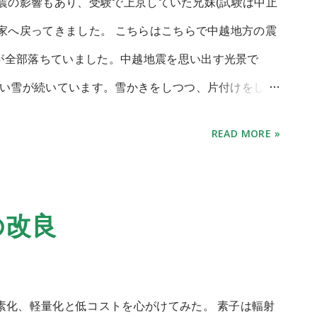
ンテナ工作自体は、こちらの サイト の情報を参考にし
タ 地震の影響もあり、受験で上京していた兄妹(試験は中止
立用の寸法でみると137MHz用はとても大きく、縦で
実家へ戻ってきました。 こちらはこちらで中越地方の震
36.5MHzに合わせた小型衛星用アンテナをまず作って
が全部落ちていました。中越地震を思い出す光景で
小さいので作りやすい。 QFHアンテナでは長めの素
えない雪が続いています。雪かきをしつつ、片付けをしつ
2重らせんを作る。(捻る方向は注意) 泡立て器1号 屋
トップの 自作機 を確認したところ、12V10AのAC
READ MORE »
被覆針金(鉄製)で製作した。大きさ的に支えがなくて
 LEDもつかず、ケーブルの断線も無いため、原因は回
することができた。 素子の上下の固定にはペットボ
一応データはバックアップしてあるので大丈夫ですが、出
貼りつけて、いざとなればペットボトルを土台にでき
n4のデスクトップから電源を拝借して、バラックで起
の改良
い。 素子同士の接続は圧着端子で行った。 前回超軽
体は生きていました。 ほっと一息。 FMブレイク※1
プ使用の接続コネ...
tium4時代のATX電源が出てきました。 残念ながら
クタが無いためそのままでは使えない。(裏でハンダ付け
素化、軽量化と低コストを心がけてみた。 素子は輻射
6A = 192W? よく考えれば、PCの電源の役目は各種電