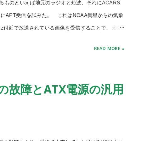
るものといえば地元のラジオと短波、それにACARS
と映るものだなあ・・・。 びっくり。 以上、お手軽
にAPT受信を試みた。 これはNOAA衛星からの気象
も物干し竿から吊り下げられるように工夫しようか
7MHz付近で放送されている画像を受信することで、比較
ス。 DJ-X11ではKG-APTという便利なソフトを
READ MORE »
に日本列島の太平洋側が見える! なかなか楽しい。 しか
の日だけで、あとは信号が小さくノイズだらけのパス
テナでは向いてないのは最初から分かってたが･･･。
の故障とATX電源の汎用
ら電波を安定して得る方法はいろいろ存在する、指向性の
、全方位に感度を持つアンテナで固定運用、まで。
を使うのがメジャーらしい。 QFHは無指向かつ、偏波
作ってみようということで、とりあえず針金を一巻き揃