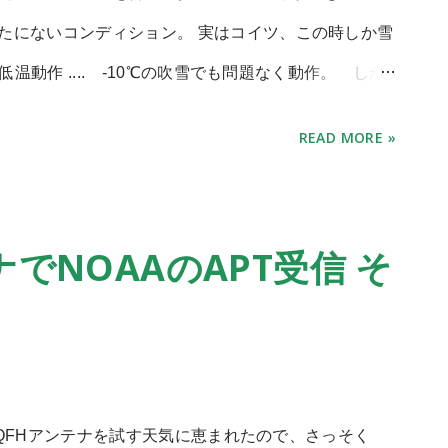
いだろうな。 こういう系のロボットが出てくるSF
たにないコンディション。 実はコイツ、この時しか雪
の「ロシュワールド」や、チャールズ・ストロスの作
動作 .... -10℃の吹雪でも問題なく動作。 しか
om/457-freaky-fractal-fingers-fingers-fingers.html
 新しいタイヤ 製作当初から付けていたサンペルカの
ct.archive/robot.papers/1999/NASA.report.99/9901.NA
READ MORE »
のを切り出した。 重量配分などを考慮し、・左右非対
させる、 などを試した物。 雪原に轍を残しながら進
ているところ。 雪には足跡が残るものだが、明らかに野
でNOAAのAPT受信 そ
と海洋生物の生痕化石みたい。 気温が上がって、雪が
にくくなってくる。 腕が埋まるため段々方向転換が難
大した事のない場所にはまっても、逆に掘り進んでし
的な問題が大きい。 柔らかい雪、ザラメ雪はさらさら
積を増やさないと埋まってしまう。 単車輪なので、
自作QFHアンテナを試す天気に恵まれたので、さっそく