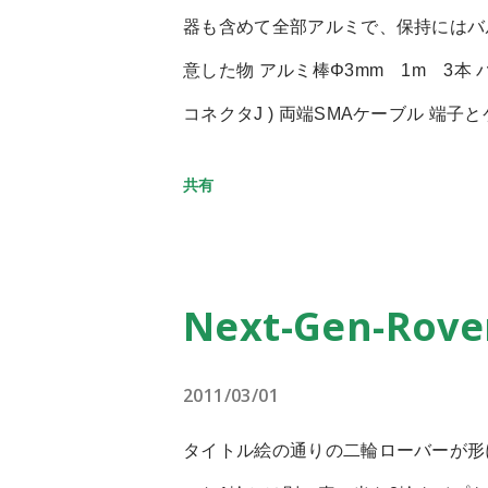
器も含めて全部アルミで、保持にはバ
圧を作り出すこと。 +12Vも16A
意した物 アルミ棒Φ3mm 1m 3本 
てよさそうです。 だったらACアダ
コネクタJ ) 両端SMAケーブル 端
マ。 PCの電源を汎用電源化してみま
円には収まる。 700円アンテナって
ある部品だけを使います。 ATX電源
共有
http://www.jamsat.or.jp/featu
イッチが必要です。 これは電源ケーブ
かに挑戦しやすい。 輻射器を銅から
220V)で行います。 (電圧切り替え配
ことで作りも単純に。 銅線のハンダ
の余計な配線を取り外して、ACアダプ
Next-Gen-Rove
こかで参考になる記述を見たので試した
イッチを入れると12Vを供給してく
!!!! 以前製作したものは オール銅
ゃんと起動しました。 ただし運が悪
2011/03/01
信性能はどうなるのか、という点。 
続稼動には至りません。 たぶん古いの
タイトル絵の通りの二輪ローバーが形
てみたところ、問題なくビーコンが聞
従...