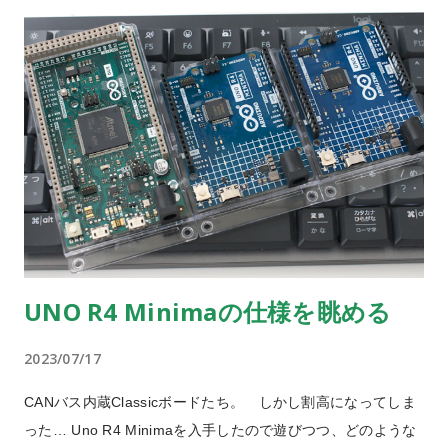
CANバスの構成 トランシーバーには5Vレベルと3.3Vレベル
の製品があり、車載以外だと省電力化のために3.3Vバスを採
用する例があるらしい。（電圧が低いほうがドミナント時の
電流は下がるので）製品によってはフォールトトレラントの
ための様々な機能が付加されている。 トランシーバーを
つかわず、UARTの様に単純に接続することもできる。過去に
はこのようなアプリケーションノートがあった。 On-Board
Communication via CAN without Transceiver
https://www.mikrocontroller.net/attachment/28831/siemens_
AP2921.pdf CANコントローラの入出力を1線式マルチドロッ
UNO R4 Minimaの仕様を眺める
プバスとしてつなぐことで、トランシーバーが無くても通信
が可能になる。規格外の使い方ではあるけれど、大幅に単
2023/07/17
純、かつ省電力になる。 コントローラのみでの接続 R4
MinimaにはCANコントローラーが内蔵されているため、上記
CANバス内蔵Classicボードたち。 しかし割高になってしま
アプリケーションノートの様に接続してみた。ダイオード2個
った… Uno R4 Minimaを入手したので遊びつつ、どのような
と数kΩのプルアップ抵抗だけでサンプルコードの通信ができ