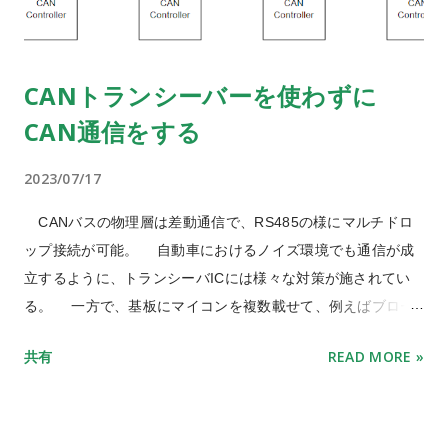
CANトランシーバーを使わずに
CAN通信をする
2023/07/17
CANバスの物理層は差動通信で、RS485の様にマルチドロ
ップ接続が可能。 自動車におけるノイズ環境でも通信が成
立するように、トランシーバICには様々な対策が施されてい
る。 一方で、基板にマイコンを複数載せて、例えばブロー
ドキャストメッセージを含んだ通信をさせたいとなったと
共有
READ MORE »
き、ハードウェアとしてデータリンク層にあたるコントロー
ラが実装されていて、メッセージフィルタ等が可能なCANバ
スは魅力的だ。しかし、長くても1ｍ未満の配線長で差動ドラ
イバのバスを駆動するのは電力的なペナルティが大きい。