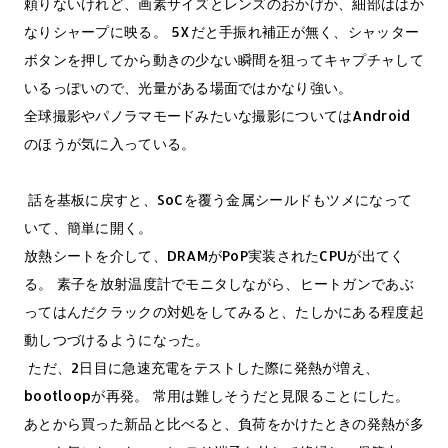
頼りないけれど、画素サイズとレンズのおかげか、細部ははか
なりシャープに映る。 5Xだと手振れ補正が無く、シャッター
ボタンを押してから動きの少ない瞬間を狙ってキャプチャして
いるっぽいので、光量がある場面ではかなり強い。
全球撮影やパノラマモードみたいな撮影についてはAndroid
のほうが気に入っている。
話を基板に戻すと、SoCを覆う金属シールドもツメになって
いて、簡単に開く。
放熱シートを介して、DRAMがPoP実装されたCPUが出てく
る。 素子を放射温度計でモニタしながら、ヒートガンであぶ
ってはんだクラックの対処をしてみると、たしかにある程度起
動しつづけるようになった。
ただ、2日目に急速充電をテストした際に発熱が増え、
bootloopが再発。 常用は難しそうだと見限ることにした。
あとから買った新品と比べると、負荷をかけたときの発熱が多