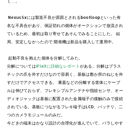
く…。
Nexus5xには製造不良が原因とされるbootloopといった有
名な不具合があり、保証切れの個体がオークションで放流され
ているため、最初は取り寄せてあそんでみることにした。 結
局、安定しなかったので 開発機は新品を購入して運用中。
起動不良を抱えた個体を分解してみた。
分解については
iFixitに詳細なレポート
がある。分解はプラス
チックの爪を外すだけなので容易く、基板は数か所のねじを外
すだけでアクセスできる。 裏蓋などの分離する筐体にケーブ
ルは伸びておらず、フレキシブルアンテナや指紋センサ、オー
ディオジャックは基板に配置された金属端子の接触のみで接続
されている。基板につながるフレキ端子はLCD、バッテリ、二
つのカメラモジュールのみだ。
今どきの端末はかなり設計の合理化が進んでいて、バラしやす