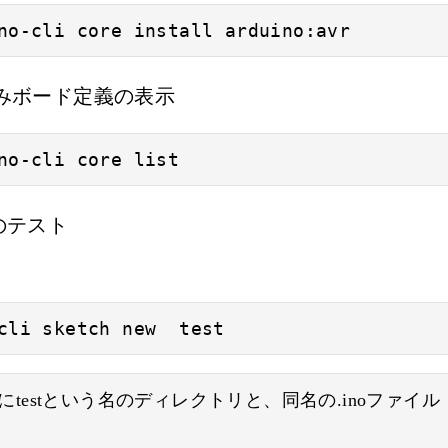
no-cli core install arduino:avr
ボード定義の表示
no-cli core list
のテスト
cli sketch new  test
testという名のディレクトリと、同名の.inoファイル