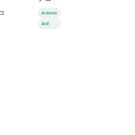
き
コ
Arduino
AVR