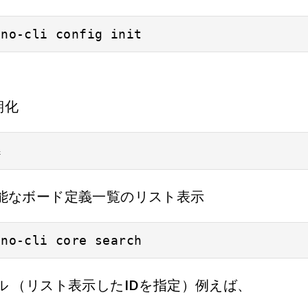
ino-cli config init    
期化
x
なボード定義一覧のリスト表示
ino-cli core search
（リスト表示したIDを指定）例えば、