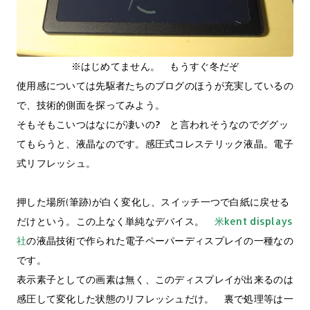
※はじめてません。 もうすぐ冬だぞ
使用感については先駆者たちのブログのほうが充実しているの
で、技術的側面を探ってみよう。
そもそもこいつはなにが凄いの? と言われそうなのでググッ
てもらうと、液晶なのです。感圧式コレステリック液晶。電子
式リフレッシュ。
押した場所(筆跡)が白く変化し、スイッチ一つで白紙に戻せる
だけという。この上なく単純なデバイス。
米kent displays
社
の液晶技術で作られた電子ペーパーディスプレイの一種なの
です。
表示素子としての画素は無く、このディスプレイが出来るのは
感圧して変化した状態のリフレッシュだけ。 裏で処理等は一