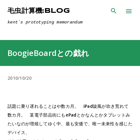
スキップしてメイン コンテンツに移動
毛虫計算機:BLOG
kent`s prototyping memorandum
BoogieBoardとの戯れ
2010/10/20
話題に乗り遅れることはや数カ月。 iPad旋風が吹き荒れて
数カ月。 某電子部品街にもePadとかなんとかタブレットみ
たいなのが増殖してゆく中、最も安価で、唯一未来性を感じた
デバイス、