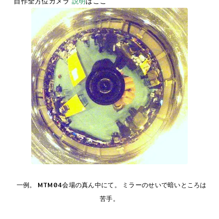
自作全方位カメラ
説明
はここ
一例。 MTM04会場の真ん中にて。 ミラーのせいで暗いところは
苦手。