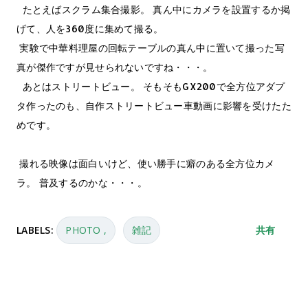
たとえばスクラム集合撮影。 真ん中にカメラを設置するか掲
げて、人を360度に集めて撮る。
実験で中華料理屋の回転テーブルの真ん中に置いて撮った写
真が傑作ですが見せられないですね・・・。
あとはストリートビュー。 そもそもGX200で全方位アダプ
タ作ったのも、自作ストリートビュー車動画に影響を受けたた
めです。
撮れる映像は面白いけど、使い勝手に癖のある全方位カメ
ラ。 普及するのかな・・・。
LABELS:
PHOTO
雑記
共有