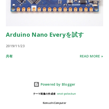
Arduino Nano Everyを試す
2019/11/23
共有
READ MORE »
Powered by Blogger
テーマ画像の作成者:
enot-poloskun
KemushiComputer