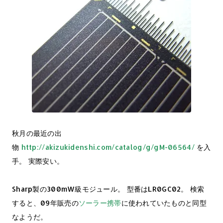
秋月の最近の出
物
http://akizukidenshi.com/catalog/g/gM-06564/
を入
手。 実際安い。
Sharp製の300mW級モジュール。 型番はLR0GC02。 検索
すると、09年販売の
ソーラー携帯
に使われていたものと同型
なようだ。